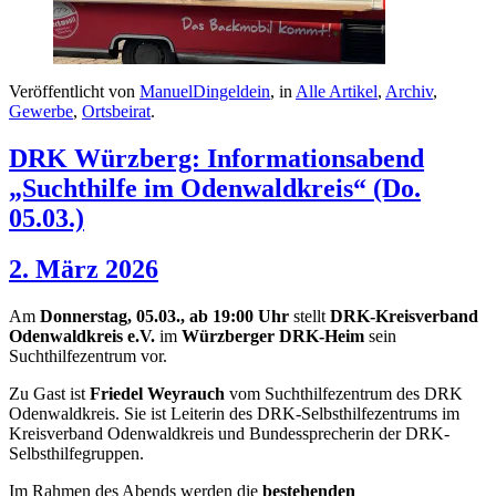
Veröffentlicht von
ManuelDingeldein
, in
Alle Artikel
,
Archiv
,
Gewerbe
,
Ortsbeirat
.
DRK Würzberg: Informationsabend
„Suchthilfe im Odenwaldkreis“ (Do.
05.03.)
2. März 2026
Am
Donnerstag, 05.03., ab 19:00 Uhr
stellt
DRK-Kreisverband
Odenwaldkreis e.V.
im
Würzberger DRK-Heim
sein
Suchthilfezentrum vor.
Zu Gast ist
Friedel Weyrauch
vom Suchthilfezentrum des DRK
Odenwaldkreis. Sie ist Leiterin des DRK-Selbsthilfezentrums im
Kreisverband Odenwaldkreis und Bundessprecherin der DRK-
Selbsthilfegruppen.
Im Rahmen des Abends werden die
bestehenden