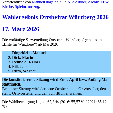
Veröffentlicht von
ManuelDingeldein
, in
Alle Artikel
,
Archiv
,
FFW
,
Kirche
,
Spielmannszug
.
Wahlergebnis Ortsbeirat Würzberg 2026
17. März 2026
Die vorläufige Sitzverteilung Ortsbeirat Würzberg (gemeinsame
„Liste für Würzberg“) ab Mai 2026:
Dingeldein, Manuel
Dick, Mario
Reubold, Reiner
Fill, Jens
Rüth
,
Werner
Die konstituierende Sitzung wird Ende April bzw. Anfang Mai
stattfinden.
Bei dieser Sitzung wird der neue Ortsbeirat den Ortvorsteher, den
stellv. Ortsvorsteher und den Schriftführer wählen.
Die Wahlbeteiligung lag bei 67,3 % (2016: 55,57 % / 2021: 65,12
%).