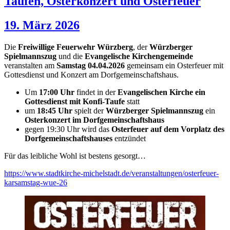
Taufen, Osterkonzert und Osterfeuer
19. März 2026
Die
Freiwillige Feuerwehr Würzberg
, der
Würzberger
Spielmannszug
und die
Evangelische Kirchengemeinde
veranstalten am
Samstag 04.04.2026
gemeinsam ein Osterfeuer mit
Gottesdienst und Konzert am Dorfgemeinschaftshaus.
Um
17:00 Uhr
findet in der
Evangelischen Kirche ein
Gottesdienst mit Konfi-Taufe
statt
um
18:45 Uhr
spielt der
Würzberger Spielmannszug
ein
Osterkonzert im Dorfgemeinschaftshaus
gegen 19:30 Uhr wird das
Osterfeuer auf dem Vorplatz des
Dorfgemeinschaftshauses
entzündet
Für das leibliche Wohl ist bestens gesorgt…
https://www.stadtkirche-michelstadt.de/veranstaltungen/osterfeuer-
karsamstag-wue-26