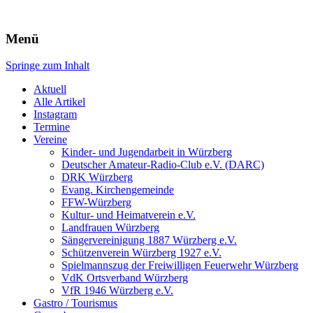
Würzberg.info
Menü
Springe zum Inhalt
Suchen
nach:
Aktuell
Alle Artikel
Instagram
Termine
Vereine
Kinder- und Jugendarbeit in Würzberg
Deutscher Amateur-Radio-Club e.V. (DARC)
DRK Würzberg
Evang. Kirchengemeinde
FFW-Würzberg
Kultur- und Heimatverein e.V.
Landfrauen Würzberg
Sängervereinigung 1887 Würzberg e.V.
Schützenverein Würzberg 1927 e.V.
Spielmannszug der Freiwilligen Feuerwehr Würzberg
VdK Ortsverband Würzberg
VfR 1946 Würzberg e.V.
Gastro / Tourismus