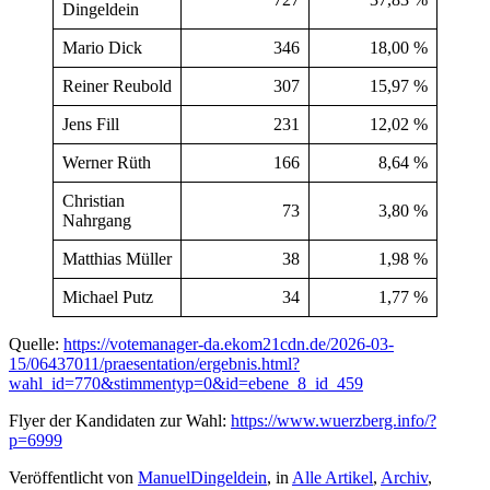
Dingeldein
Mario Dick
346
18,00 %
Reiner Reubold
307
15,97 %
Jens Fill
231
12,02 %
Werner Rüth
166
8,64 %
Christian
73
3,80 %
Nahrgang
Matthias Müller
38
1,98 %
Michael Putz
34
1,77 %
Quelle:
https://votemanager-da.ekom21cdn.de/2026-03-
15/06437011/praesentation/ergebnis.html?
wahl_id=770&stimmentyp=0&id=ebene_8_id_459
Flyer der Kandidaten zur Wahl:
https://www.wuerzberg.info/?
p=6999
Veröffentlicht von
ManuelDingeldein
, in
Alle Artikel
,
Archiv
,