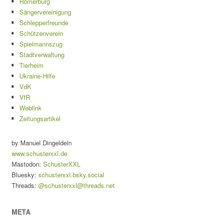
Römerburg
Sängervereinigung
Schlepperfreunde
Schützenverein
Spielmannszug
Stadtverwaltung
Tierheim
Ukraine-Hilfe
VdK
VfR
Weblink
Zeitungsartikel
by Manuel Dingeldein
www.schusterxxl.de
Mastodon:
SchusterXXL
Bluesky:
schusterxxl.bsky.social
Threads:
@schusterxxl@threads.net
META