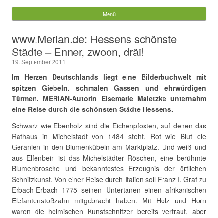
Würzberg.info
Menü
Springe zum Inhalt
Suchen
www.Merian.de: Hessens schönste
nach:
Städte – Enner, zwoon, dräi!
19. September 2011
Im Herzen Deutschlands liegt eine Bilderbuchwelt mit
spitzen Giebeln, schmalen Gassen und ehrwürdigen
Türmen. MERIAN-Autorin Elsemarie Maletzke unternahm
eine Reise durch die schönsten Städte Hessens.
Schwarz wie Ebenholz sind die Eichenpfosten, auf denen das
Rathaus in Michelstadt von 1484 steht. Rot wie Blut die
Geranien in den Blumenkübeln am Marktplatz. Und weiß und
aus Elfenbein ist das Michelstädter Röschen, eine berühmte
Blumenbrosche und bekanntestes Erzeugnis der örtlichen
Schnitzkunst. Von einer Reise durch Italien soll Franz I. Graf zu
Erbach-Erbach 1775 seinen Untertanen einen afrikanischen
Elefantenstoßzahn mitgebracht haben. Mit Holz und Horn
waren die heimischen Kunstschnitzer bereits vertraut, aber