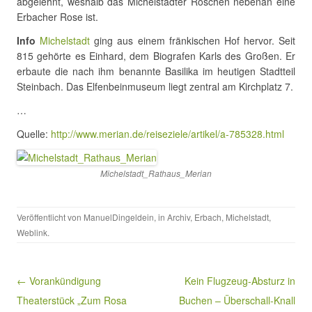
abgelehnt, weshalb das Michelstädter Röschen nebenan eine
Erbacher Rose ist.
Info
Michelstadt
ging aus einem fränkischen Hof hervor. Seit
815 gehörte es Einhard, dem Biografen Karls des Großen. Er
erbaute die nach ihm benannte Basilika im heutigen Stadtteil
Steinbach. Das Elfenbeinmuseum liegt zentral am Kirchplatz 7.
…
Quelle:
http://www.merian.de/reiseziele/artikel/a-785328.html
Michelstadt_Rathaus_Merian
Veröffentlicht von
ManuelDingeldein
, in
Archiv
,
Erbach
,
Michelstadt
,
Weblink
.
Beitragsnavigation
← Vorankündigung
Kein Flugzeug-Absturz in
Theaterstück „Zum Rosa
Buchen – Überschall-Knall