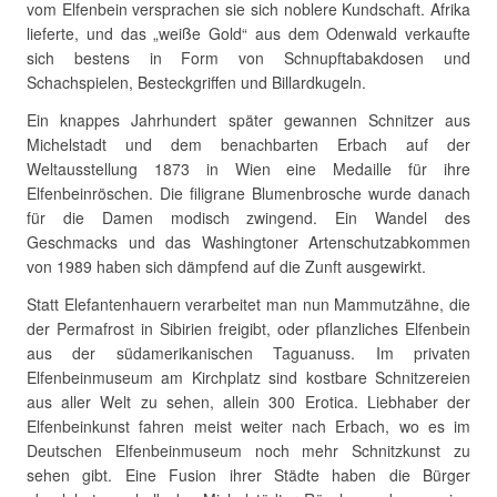
vom Elfenbein versprachen sie sich noblere Kundschaft. Afrika
lieferte, und das „weiße Gold“ aus dem Odenwald verkaufte
sich bestens in Form von Schnupftabakdosen und
Schachspielen, Besteckgriffen und Billardkugeln.
Ein knappes Jahrhundert später gewannen Schnitzer aus
Michelstadt und dem benachbarten Erbach auf der
Weltausstellung 1873 in Wien eine Medaille für ihre
Elfenbeinröschen. Die filigrane Blumenbrosche wurde danach
für die Damen modisch zwingend. Ein Wandel des
Geschmacks und das Washingtoner Artenschutzabkommen
von 1989 haben sich dämpfend auf die Zunft ausgewirkt.
Statt Elefantenhauern verarbeitet man nun Mammutzähne, die
der Permafrost in Sibirien freigibt, oder pflanzliches Elfenbein
aus der südamerikanischen Taguanuss. Im privaten
Elfenbeinmuseum am Kirchplatz sind kostbare Schnitzereien
aus aller Welt zu sehen, allein 300 Erotica. Liebhaber der
Elfenbeinkunst fahren meist weiter nach Erbach, wo es im
Deutschen Elfenbeinmuseum noch mehr Schnitzkunst zu
sehen gibt. Eine Fusion ihrer Städte haben die Bürger