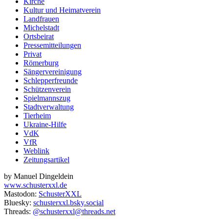
Kirche
Kultur und Heimatverein
Landfrauen
Michelstadt
Ortsbeirat
Pressemitteilungen
Privat
Römerburg
Sängervereinigung
Schlepperfreunde
Schützenverein
Spielmannszug
Stadtverwaltung
Tierheim
Ukraine-Hilfe
VdK
VfR
Weblink
Zeitungsartikel
by Manuel Dingeldein
www.schusterxxl.de
Mastodon:
SchusterXXL
Bluesky:
schusterxxl.bsky.social
Threads:
@schusterxxl@threads.net