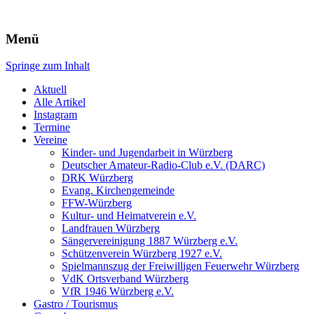
Würzberg.info
Menü
Springe zum Inhalt
Suchen
nach:
Aktuell
Alle Artikel
Instagram
Termine
Vereine
Kinder- und Jugendarbeit in Würzberg
Deutscher Amateur-Radio-Club e.V. (DARC)
DRK Würzberg
Evang. Kirchengemeinde
FFW-Würzberg
Kultur- und Heimatverein e.V.
Landfrauen Würzberg
Sängervereinigung 1887 Würzberg e.V.
Schützenverein Würzberg 1927 e.V.
Spielmannszug der Freiwilligen Feuerwehr Würzberg
VdK Ortsverband Würzberg
VfR 1946 Würzberg e.V.
Gastro / Tourismus