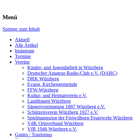
Würzberg.info
Menü
Springe zum Inhalt
Suchen
nach:
Aktuell
Alle Artikel
Instagram
Termine
Vereine
Kinder- und Jugendarbeit in Würzberg
Deutscher Amateur-Radio-Club e.V. (DARC)
DRK Würzberg
Evang. Kirchengemeinde
FFW-Würzberg
Kultur- und Heimatverein e.V.
Landfrauen Würzberg
Sängervereinigung 1887 Würzberg e.V.
Schützenverein Würzberg 1927 e.V.
Spielmannszug der Freiwilligen Feuerwehr Würzberg
VdK Ortsverband Würzberg
VfR 1946 Würzberg e.V.
Gastro / Tourismus