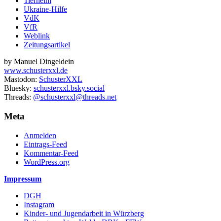
Tierheim
Ukraine-Hilfe
VdK
VfR
Weblink
Zeitungsartikel
by Manuel Dingeldein
www.schusterxxl.de
Mastodon:
SchusterXXL
Bluesky:
schusterxxl.bsky.social
Threads:
@schusterxxl@threads.net
Meta
Anmelden
Eintrags-Feed
Kommentar-Feed
WordPress.org
Impressum
DGH
Instagram
Kinder- und Jugendarbeit in Würzberg