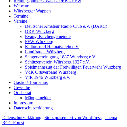
Rettungspunkte - Wald - DRK - FFW
Webcam
Würzberger Wappen
Termine
Vereine
Deutscher Amateur-Radio-Club e.V. (DARC)
DRK Würzberg
Evang. Kirchengemeinde
FFW-Würzberg
Kultur- und Heimatverein e.V.
Landfrauen Würzberg
Sängervereinigung 1887 Würzberg e.V.
Schützenverein Würzberg 1927 e.V.
Spielmannszug der Freiwilligen Feuerwehr Würzberg
VdK Ortsverband Würzberg
VfR 1946 Würzberg e.V.
Gastro / Tourismus
Gewerbe
Ortsbeirat
Mängelmelder
Impressum
Datenschutzerklärung
Datenschutzerklärung
|
Stolz präsentiert von WordPress
|
Thema
RCG Forest