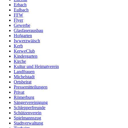
Erbach
Eulbach
FFW
Flyer
Gewerbe
Glasfaserausbau
Hofgarten
Iwwerzwäisch
Kerb
KerweClub
Kindergarten
Kirche
Kultur und Heimatverein
Landfrauen
Michelstadt
Ortsbeirat
Pressemitteilungen
Privat
Römerburg
Sängervereinigung
Schlepperfreunde
Schützenverein
Spielmannszug
Stadtverwaltung