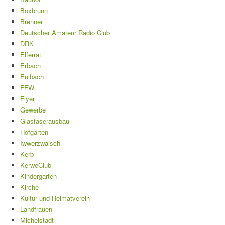
Boxbrunn
Brenner
Deutscher Amateur Radio Club
DRK
Elferrat
Erbach
Eulbach
FFW
Flyer
Gewerbe
Glasfaserausbau
Hofgarten
Iwwerzwäisch
Kerb
KerweClub
Kindergarten
Kirche
Kultur und Heimatverein
Landfrauen
Michelstadt