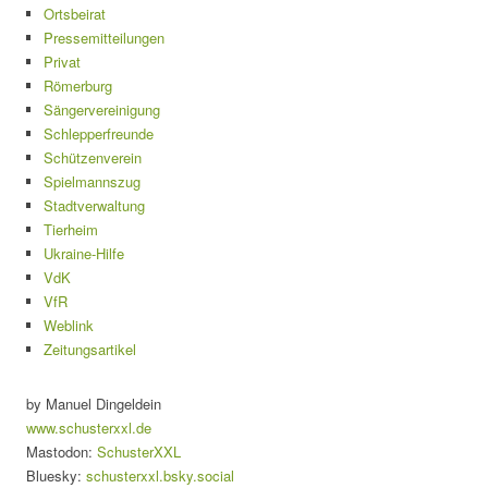
Ortsbeirat
Pressemitteilungen
Privat
Römerburg
Sängervereinigung
Schlepperfreunde
Schützenverein
Spielmannszug
Stadtverwaltung
Tierheim
Ukraine-Hilfe
VdK
VfR
Weblink
Zeitungsartikel
by Manuel Dingeldein
www.schusterxxl.de
Mastodon:
SchusterXXL
Bluesky:
schusterxxl.bsky.social