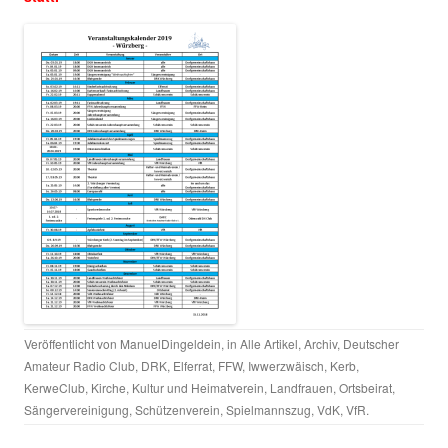
Veröffentlicht von
ManuelDingeldein
, in
Alle Artikel
,
Archiv
,
Deutscher
Amateur Radio Club
,
DRK
,
Elferrat
,
FFW
,
Iwwerzwäisch
,
Kerb
,
KerweClub
,
Kirche
,
Kultur und Heimatverein
,
Landfrauen
,
Ortsbeirat
,
Sängervereinigung
,
Schützenverein
,
Spielmannszug
,
VdK
,
VfR
.