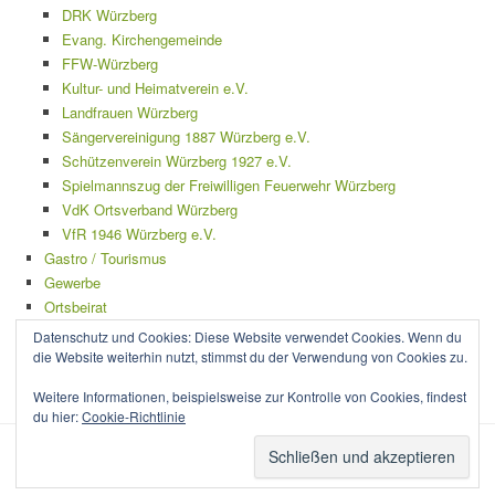
DRK Würzberg
Evang. Kirchengemeinde
FFW-Würzberg
Kultur- und Heimatverein e.V.
Landfrauen Würzberg
Sängervereinigung 1887 Würzberg e.V.
Schützenverein Würzberg 1927 e.V.
Spielmannszug der Freiwilligen Feuerwehr Würzberg
VdK Ortsverband Würzberg
VfR 1946 Würzberg e.V.
Gastro / Tourismus
Gewerbe
Ortsbeirat
Mängelmelder
Datenschutz und Cookies: Diese Website verwendet Cookies. Wenn du
Impressum
die Website weiterhin nutzt, stimmst du der Verwendung von Cookies zu.
Datenschutzerklärung
Weitere Informationen, beispielsweise zur Kontrolle von Cookies, findest
du hier:
Cookie-Richtlinie
Datenschutzerklärung
|
Stolz präsentiert von WordPress
|
Thema RCG Forest