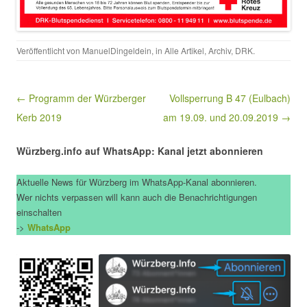
Veröffentlicht von
ManuelDingeldein
, in
Alle Artikel
,
Archiv
,
DRK
.
Beitragsnavigation
← Programm der Würzberger
Vollsperrung B 47 (Eulbach)
Kerb 2019
am 19.09. und 20.09.2019 →
Würzberg.info auf WhatsApp: Kanal jetzt abonnieren
Aktuelle News für Würzberg im WhatsApp-Kanal abonnieren.
Wer nichts verpassen will kann auch die Benachrichtigungen
einschalten
->
WhatsApp