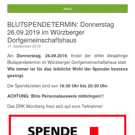
Würzberg.info
Menü
Springe zum Inhalt
Suchen
BLUTSPENDETERMIN: Donnerstag
nach:
26.09.2019 im Würzberger
Dorfgemeinschaftshaus
17. September 2019
Am
Donnerstag, 26.09.2019
, findet der dritte diesjährige
Blutspendetermin im Würzberger Dorfgemeinschaftshaus statt.
Wie immer ist für das leibliche Wohl der Spender bestens
gesorgt.
Die Spendezeiten sind von
16:30 Uhr bis 20:30 Uhr
.
ACHTUNG: Bitte Personalausweis mitbringen!
!!
Das DRK Würzberg freut sich auf eure Teilnahme!