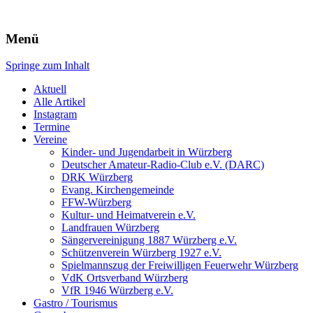
Würzberg.info
Menü
Springe zum Inhalt
Suchen
nach:
Aktuell
Alle Artikel
Instagram
Termine
Vereine
Kinder- und Jugendarbeit in Würzberg
Deutscher Amateur-Radio-Club e.V. (DARC)
DRK Würzberg
Evang. Kirchengemeinde
FFW-Würzberg
Kultur- und Heimatverein e.V.
Landfrauen Würzberg
Sängervereinigung 1887 Würzberg e.V.
Schützenverein Würzberg 1927 e.V.
Spielmannszug der Freiwilligen Feuerwehr Würzberg
VdK Ortsverband Würzberg
VfR 1946 Würzberg e.V.
Gastro / Tourismus