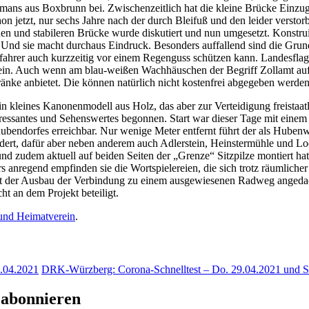
emans aus Boxbrunn bei. Zwischenzeitlich hat die kleine Brücke Einz
on jetzt, nur sechs Jahre nach der durch Bleifuß und den leider verstorb
uen und stabileren Brücke wurde diskutiert und nun umgesetzt. Konstru
nd sie macht durchaus Eindruck. Besonders auffallend sind die Grund
ahrer auch kurzzeitig vor einem Regenguss schützen kann. Landesflagg
ein. Auch wenn am blau-weißen Wachhäuschen der Begriff Zollamt aufta
ränke anbietet. Die können natürlich nicht kostenfrei abgegeben werden
 kleines Kanonenmodell aus Holz, das aber zur Verteidigung freistaatli
ssantes und Sehenswertes begonnen. Start war dieser Tage mit einem er
ubendorfes erreichbar. Nur wenige Meter entfernt führt der als Hu
dert, dafür aber neben anderem auch Adlerstein, Heinstermühle und Lo
 zudem aktuell auf beiden Seiten der „Grenze“ Sitzpilze montiert hat. 
 anregend empfinden sie die Wortspielereien, die sich trotz räumlicher
Zeit der Ausbau der Verbindung zu einem ausgewiesenen Radweg angeda
t an dem Projekt beteiligt.
und Heimatverein
.
.04.2021
DRK-Würzberg: Corona-Schnelltest – Do. 29.04.2021 und 
 abonnieren