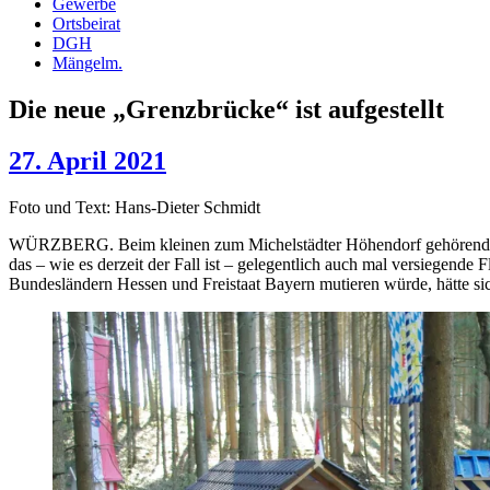
Gewerbe
Ortsbeirat
DGH
Mängelm.
Die neue „Grenzbrücke“ ist aufgestellt
27. April 2021
Foto und Text: Hans-Dieter Schmidt
WÜRZBERG. Beim kleinen zum Michelstädter Höhendorf gehörenden Wei
das – wie es derzeit der Fall ist – gelegentlich auch mal versiegen
Bundesländern Hessen und Freistaat Bayern mutieren würde, hätte si