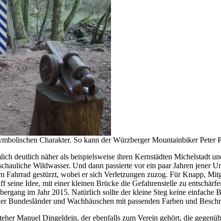
 symbolischen Charakter. So kann der Würzberger Mountainbiker Peter P
ich deutlich näher als beispielsweise ihren Kernstädten Michelstadt
hauliche Wildwasser. Und dann passierte vor ein paar Jahren jener Un
em Fahrrad gestürzt, wobei er sich Verletzungen zuzog. Für Knapp, Mi
iff seine Idee, mit einer kleinen Brücke die Gefahrenstelle zu entschärf
bergang im Jahr 2015. Natürlich sollte der kleine Steg keine einfach
ider Bundesländer und Wachhäuschen mit passenden Farben und Beschrif
er Manuel Dingeldein, der ebenfalls zum Verein gehört, die gegenüber