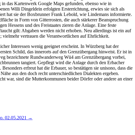
ug in das Kartenwerk Google Maps gefunden, ebenso wie in
enen Willi Dingeldein erfolgten Ersterrichtung, erwies sie sich als
iert hat sie der Boxbrunner Frank Lebold, wie Lindemans informierte.
fläche in Form von Gitterrosten, die auch stärkerer Beanspruchung
en Hessens und des Freistaates zieren die Anlage. Eine feste
ucht gilt: Abgaben werden nicht erhoben. Neu allerdings ist ein auf
; vielmehr vertrauen die Verantwortlichen auf Ehrlichkeit.
cher Interessen wenig geeignet erscheint. In Würzberg hat der
sten Schild, das innerorts auf den Grenzübergang hinweist. Er ist in
benweg bezeichnete Rundwanderweg Wü4 am Grenzübergang vorbei,
chbrunnen tangiert. Gepflegt wird die Anlage durch den Erbacher
Besonders erfreut hat die Erbauer, so bestätigen sie unisono, dass die
 Nähe aus den doch recht unterschiedlichen Dialekten ergeben.
cht war, sind die Mutterkommunen beider Dörfer oder andere an einer
So. 02.05.2021 →