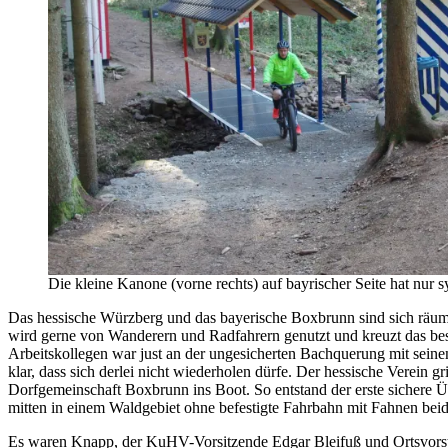
Die kleine Kanone (vorne rechts) auf bayrischer Seite hat nur
Das hessische Würzberg und das bayerische Boxbrunn sind sich räuml
wird gerne von Wanderern und Radfahrern genutzt und kreuzt das besc
Arbeitskollegen war just an der ungesicherten Bachquerung mit sein
klar, dass sich derlei nicht wiederholen dürfe. Der hessische Verein gr
Dorfgemeinschaft Boxbrunn ins Boot. So entstand der erste sichere Ü
mitten in einem Waldgebiet ohne befestigte Fahrbahn mit Fahnen be
Es waren Knapp, der KuHV-Vorsitzende Edgar Bleifuß und Ortsvorsteh