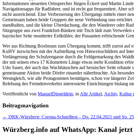
Informationen steuerten Ortssprecher Jürgen Eckert und Martin Lind
Navigationsapps für Radfahrer, und ist recht gut frequentiert. Aber sch
nicht ausreichend. Eine Verbesserung des Übergangs mittels einer ne
Gemeinsam haben beide Gruppen die neue Verbindung nun errichtet. U
standhalten, und die kleine Überdachung, die den Wanderer oder Radf
Sitzgruppe aus zwei Frankfurt-Bänken mit Tisch lädt zum Verweilen 
bayrischer Seite montierter Erdkühler, der Passanten erfrischende Get
Wer aus Richtung Boxbrunn zum Übergang kommt, trifft zuerst auf ein
KuHV inzwischen mit der Aufstellung von Hinweisschildern auf Intere
Verlängerung der Schulzengasse durch die Feldgemarkung des Waldh
der mit seinen etwa 17 Kilometern Länge etwas mehr Kondition erfor
Udo Sauer, der auch das Wachhäuschen auf hessischer Seite erbaute und
gemeinsame Aktion beide Dörfer einander näherbrachte. Als besonders
Wenngleich, wie alle Protagonisten bestätigen, schon vor längerer 
Belebung des Fremdenverkehrs interessierte Einrichtungen bislang nich
Veröffentlicht von
ManuelDingeldein
, in
Alle Artikel
,
Archiv
,
Kultur 
Beitragsnavigation
← DRK-Würzberg: Corona-Schnelltest – Do. 22.04.2021 und So. 25
Würzberg.info auf WhatsApp: Kanal jetzt