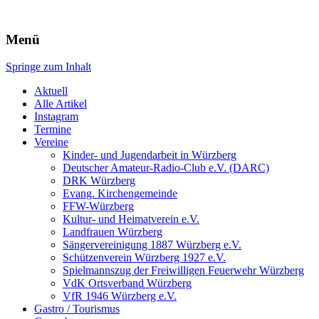
Würzberg.info
Menü
Springe zum Inhalt
Suchen
nach:
Aktuell
Alle Artikel
Instagram
Termine
Vereine
Kinder- und Jugendarbeit in Würzberg
Deutscher Amateur-Radio-Club e.V. (DARC)
DRK Würzberg
Evang. Kirchengemeinde
FFW-Würzberg
Kultur- und Heimatverein e.V.
Landfrauen Würzberg
Sängervereinigung 1887 Würzberg e.V.
Schützenverein Würzberg 1927 e.V.
Spielmannszug der Freiwilligen Feuerwehr Würzberg
VdK Ortsverband Würzberg
VfR 1946 Würzberg e.V.
Gastro / Tourismus