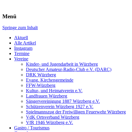
Würzberg.info
Menü
Springe zum Inhalt
Suchen
nach:
Aktuell
Alle Artikel
Instagram
Termine
Vereine
Kinder- und Jugendarbeit in Würzberg
Deutscher Amateur-Radio-Club e.V. (DARC)
DRK Würzberg
Evang. Kirchengemeinde
FFW-Würzberg
Kultur- und Heimatverein e.V.
Landfrauen Würzberg
Sängervereinigung 1887 Würzberg e.V.
Schützenverein Würzberg 1927 e.V.
Spielmannszug der Freiwilligen Feuerwehr Würzberg
VdK Ortsverband Würzberg
VfR 1946 Würzberg e.V.
Gastro / Tourismus