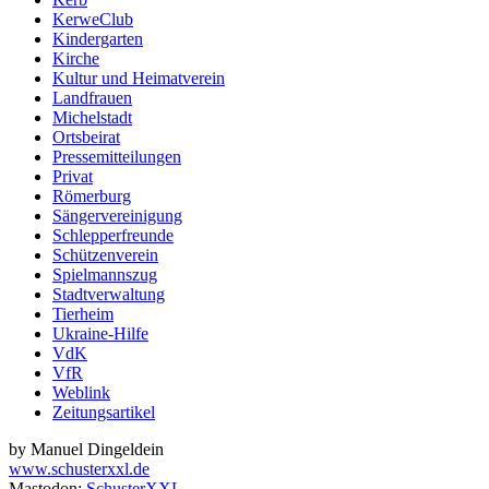
KerweClub
Kindergarten
Kirche
Kultur und Heimatverein
Landfrauen
Michelstadt
Ortsbeirat
Pressemitteilungen
Privat
Römerburg
Sängervereinigung
Schlepperfreunde
Schützenverein
Spielmannszug
Stadtverwaltung
Tierheim
Ukraine-Hilfe
VdK
VfR
Weblink
Zeitungsartikel
by Manuel Dingeldein
www.schusterxxl.de
Mastodon:
SchusterXXL