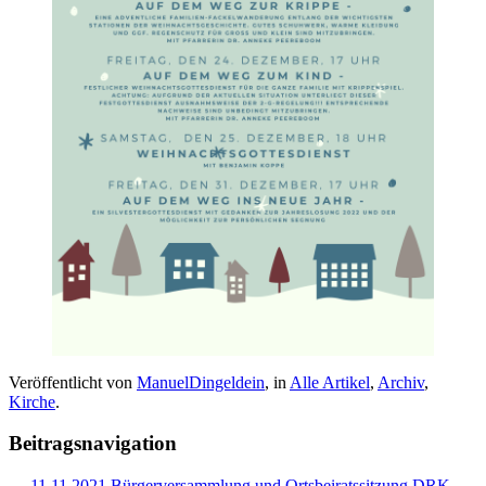
Veröffentlicht von
ManuelDingeldein
, in
Alle Artikel
,
Archiv
,
Kirche
.
Beitragsnavigation
← 11.11.2021 Bürgerversammlung und Ortsbeiratssitzung
DRK-