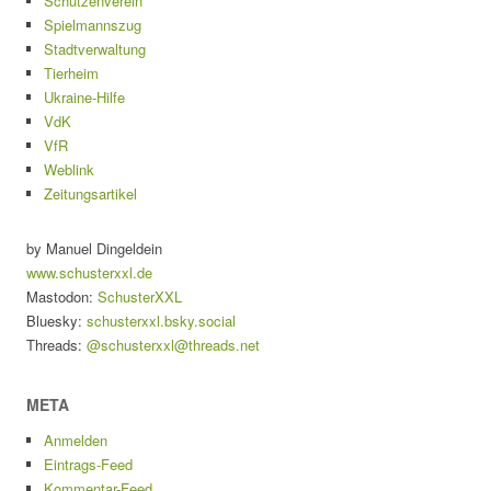
Schützenverein
Spielmannszug
Stadtverwaltung
Tierheim
Ukraine-Hilfe
VdK
VfR
Weblink
Zeitungsartikel
by Manuel Dingeldein
www.schusterxxl.de
Mastodon:
SchusterXXL
Bluesky:
schusterxxl.bsky.social
Threads:
@schusterxxl@threads.net
META
Anmelden
Eintrags-Feed
Kommentar-Feed