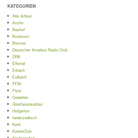
KATEGORIEN
Alle Artikel
Archiv
Bauhof
Boxbrunn
Brenner
Deutscher Amateur Radio Club
DRK
Elferrat
Erbach
Eulbach
FFW
Flyer
Gewerbe
Glasfaserausbau
Hofgarten
Iwwerzwäisch
Kerb
KerweClub
Kindergarten