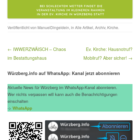
Veröffentlicht von
ManuelDingeldein
, in
Alle Artikel
,
Archiv
,
Kirche
.
Beitragsnavigation
← IWWERZWÄISCH – Chaos
Ev. Kirche: Hausnotruf?
im Bestattungshaus
Mobilruf? Aber sicher! →
Würzberg.info auf WhatsApp: Kanal jetzt abonnieren
Aktuelle News für Würzberg im WhatsApp-Kanal abonnieren.
Wer nichts verpassen will kann auch die Benachrichtigungen
einschalten
->
WhatsApp