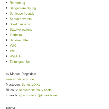
Römerburg
Sängervereinigung
Schlepperfreunde
Schützenverein
Spielmannszug
Stadtverwaltung
Tierheim
Ukraine-Hilfe
VdK
VfR
Weblink
Zeitungsartikel
by Manuel Dingeldein
www.schusterxxl.de
Mastodon:
SchusterXXL
Bluesky:
schusterxxl.bsky.social
Threads:
@schusterxxl@threads.net
META