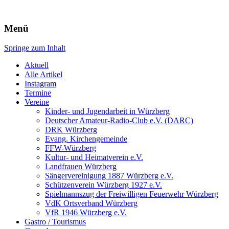
Würzberg.info
Menü
Springe zum Inhalt
Suchen
nach:
Aktuell
Alle Artikel
Instagram
Termine
Vereine
Kinder- und Jugendarbeit in Würzberg
Deutscher Amateur-Radio-Club e.V. (DARC)
DRK Würzberg
Evang. Kirchengemeinde
FFW-Würzberg
Kultur- und Heimatverein e.V.
Landfrauen Würzberg
Sängervereinigung 1887 Würzberg e.V.
Schützenverein Würzberg 1927 e.V.
Spielmannszug der Freiwilligen Feuerwehr Würzberg
VdK Ortsverband Würzberg
VfR 1946 Würzberg e.V.
Gastro / Tourismus