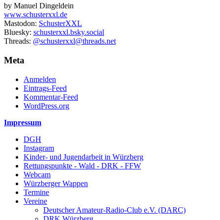
by Manuel Dingeldein
www.schusterxxl.de
Mastodon:
SchusterXXL
Bluesky:
schusterxxl.bsky.social
Threads:
@schusterxxl@threads.net
Meta
Anmelden
Eintrags-Feed
Kommentar-Feed
WordPress.org
Impressum
DGH
Instagram
Kinder- und Jugendarbeit in Würzberg
Rettungspunkte - Wald - DRK - FFW
Webcam
Würzberger Wappen
Termine
Vereine
Deutscher Amateur-Radio-Club e.V. (DARC)
DRK Würzberg