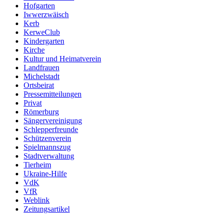
Hofgarten
Iwwerzwäisch
Kerb
KerweClub
Kindergarten
Kirche
Kultur und Heimatverein
Landfrauen
Michelstadt
Ortsbeirat
Pressemitteilungen
Privat
Römerburg
Sängervereinigung
Schlepperfreunde
Schützenverein
Spielmannszug
Stadtverwaltung
Tierheim
Ukraine-Hilfe
VdK
VfR
Weblink
Zeitungsartikel