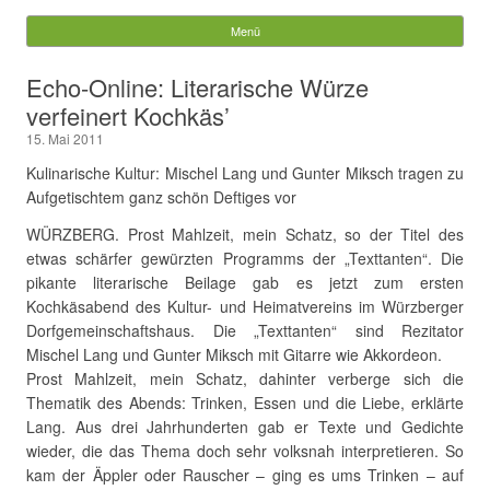
Würzberg.info
Menü
Springe zum Inhalt
Suchen
Echo-Online: Literarische Würze
nach:
verfeinert Kochkäs’
15. Mai 2011
Kulinarische Kultur: Mischel Lang und Gunter Miksch tragen zu
Aufgetischtem ganz schön Deftiges vor
WÜRZBERG. Prost Mahlzeit, mein Schatz, so der Titel des
etwas schärfer gewürzten Programms der „Texttanten“. Die
pikante literarische Beilage gab es jetzt zum ersten
Kochkäsabend des Kultur- und Heimatvereins im Würzberger
Dorfgemeinschaftshaus. Die „Texttanten“ sind Rezitator
Mischel Lang und Gunter Miksch mit Gitarre wie Akkordeon.
Prost Mahlzeit, mein Schatz, dahinter verberge sich die
Thematik des Abends: Trinken, Essen und die Liebe, erklärte
Lang. Aus drei Jahrhunderten gab er Texte und Gedichte
wieder, die das Thema doch sehr volksnah interpretieren. So
kam der Äppler oder Rauscher – ging es ums Trinken – auf