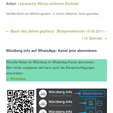
Artikel:
Literarische Würze verfeinert Kochkäs’
Veröffentlicht von
WilliDingeldein
, in
Archiv
,
Weblink
,
Zeitungsartikel
.
Beitragsnavigation
← Baum des Jahres gepflanzt
Blutspendetermin 15.09.2011 –
110 Spender →
Würzberg.info auf WhatsApp: Kanal jetzt abonnieren
Aktuelle News für Würzberg im WhatsApp-Kanal abonnieren.
Wer nichts verpassen will kann auch die Benachrichtigungen
einschalten
->
WhatsApp