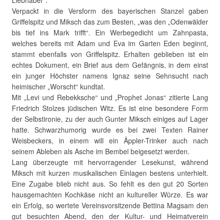
Liebhaber“.
Verpackt in die Versform des bayerischen Stanzel gaben
Griffelspitz und Miksch das zum Besten, „was den „Odenwälder
bis tief ins Mark trifft“. Ein Werbegedicht um Zahnpasta,
welches bereits mit Adam und Eva im Garten Eden beginnt,
stammt ebenfalls von Griffelspitz. Erhalten geblieben ist ein
echtes Dokument, ein Brief aus dem Gefängnis, in dem einst
ein junger Höchster namens Ignaz seine Sehnsucht nach
heimischer „Worscht“ kundtat.
Mit „Levi und Rebekksche“ und „Prophet Jonas“ zitierte Lang
Friedrich Stolzes jüdischen Witz. Es ist eine besondere Form
der Selbstironie, zu der auch Gunter Miksch einiges auf Lager
hatte. Schwarzhumorig wurde es bei zwei Texten Rainer
Weisbeckers, in einem will ein Äppler-Trinker auch nach
seinem Ableben als Asche im Bembel beigesetzt werden.
Lang überzeugte mit hervorragender Lesekunst, während
Miksch mit kurzen musikalischen Einlagen bestens unterhielt.
Eine Zugabe blieb nicht aus. So fehlt es den gut 20 Sorten
hausgemachten Kochkäse nicht an kultureller Würze. Es war
ein Erfolg, so wertete Vereinsvorsitzende Bettina Magsam den
gut besuchten Abend, den der Kultur- und Heimatverein