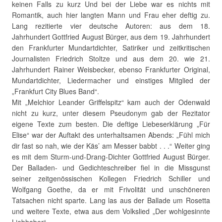
keinen Falls zu kurz Und bei der Liebe war es nichts mit
Romantik, auch hier langten Mann und Frau eher deftig zu.
Lang rezitierte vier deutsche Autoren: aus dem 18.
Jahrhundert Gottfried August Bürger, aus dem 19. Jahrhundert
den Frankfurter Mundartdichter, Satiriker und zeitkritischen
Journalisten Friedrich Stoltze und aus dem 20. wie 21.
Jahrhundert Rainer Weisbecker, ebenso Frankfurter Original,
Mundartdichter, Liedermacher und einstiges Mitglied der
„Frankfurt City Blues Band“.
Mit „Melchior Leander Griffelspitz“ kam auch der Odenwald
nicht zu kurz, unter diesem Pseudonym gab der Rezitator
eigene Texte zum besten. Die deftige Liebeserklärung „Für
Elise“ war der Auftakt des unterhaltsamen Abends: „Fühl mich
dir fast so nah, wie der Käs’ am Messer babbt . . .“ Weiter ging
es mit dem Sturm-und-Drang-Dichter Gottfried August Bürger.
Der Balladen- und Gedichteschreiber fiel in die Missgunst
seiner zeitgenössischen Kollegen Friedrich Schiller und
Wolfgang Goethe, da er mit Frivolität und unschöneren
Tatsachen nicht sparte. Lang las aus der Ballade um Rosetta
und weitere Texte, etwa aus dem Volkslied „Der wohlgesinnte