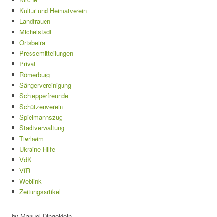
Kultur und Heimatverein
Landfrauen
Michelstadt
Ortsbeirat
Pressemitteilungen
Privat
Römerburg
Sängervereinigung
Schlepperfreunde
Schützenverein
Spielmannszug
Stadtverwaltung
Tierheim
Ukraine-Hilfe
VdK
VfR
Weblink
Zeitungsartikel
by Manuel Dingeldein