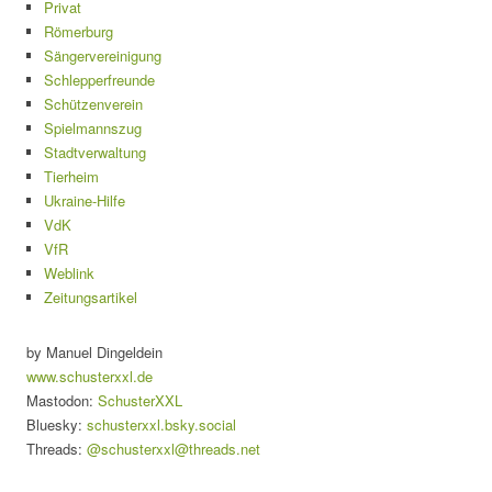
Privat
Römerburg
Sängervereinigung
Schlepperfreunde
Schützenverein
Spielmannszug
Stadtverwaltung
Tierheim
Ukraine-Hilfe
VdK
VfR
Weblink
Zeitungsartikel
by Manuel Dingeldein
www.schusterxxl.de
Mastodon:
SchusterXXL
Bluesky:
schusterxxl.bsky.social
Threads:
@schusterxxl@threads.net