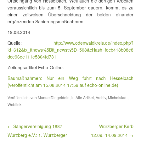
Ortseingang von Hesselbach. Weil auch die dortigen Arbeiten
voraussichtlich bis zum 5. September dauern, kommt es zu
einer zeitweisen Überschneidung der beiden einander
ergänzenden Sanierungsmaßnahmen.
19.08.2014
Quelle:
http://www.odenwaldkreis.de/index.php?
id=612&tx_ttnews%5Btt_news%5D=508&cHash=fdcb418b08e8
dce96ee111e5804fd731
Zeitungsartikel Echo-Online:
Baumaßnahmen: Nur ein Weg führt nach Hesselbach
(veröffentlicht am 15.08.2014 17:59 auf echo-online.de)
Veröffentlicht von
ManuelDingeldein
, in
Alle Artikel
,
Archiv
,
Michelstadt
,
Weblink
.
Beitragsnavigation
← Sängervereinigung 1887
Würzberger Kerb
Würzberg e.V.: 1. Würzberger
12.09.-14.09.2014 →