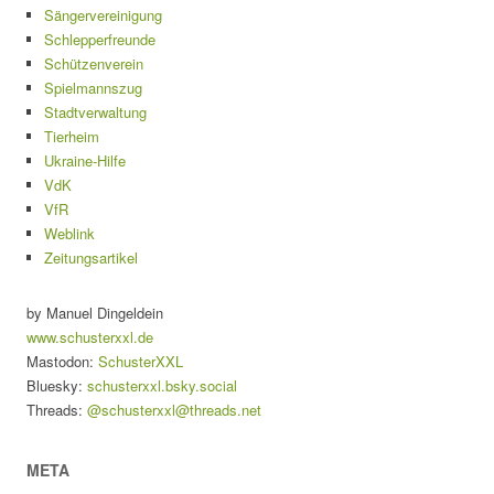
Sängervereinigung
Schlepperfreunde
Schützenverein
Spielmannszug
Stadtverwaltung
Tierheim
Ukraine-Hilfe
VdK
VfR
Weblink
Zeitungsartikel
by Manuel Dingeldein
www.schusterxxl.de
Mastodon:
SchusterXXL
Bluesky:
schusterxxl.bsky.social
Threads:
@schusterxxl@threads.net
META