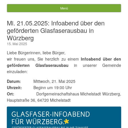
Würzberg.info
Menü
Springe zum Inhalt
Suchen
Mi. 21.05.2025: Infoabend über den
nach:
geförderten Glasfaserausbau in
Würzberg
15. Mai 2025
Liebe Bürgerinnen, liebe Bürger,
wir freuen uns, Sie herzlich zu einem
Infoabend über den
geförderten Glasfaserausbau
in unserer Gemeinde
einzuladen:
Datum:
Mittwoch, 21. Mai 2025
Uhrzeit:
Beginn um 19:00 Uhr
Ort:
Dorfgemeinschaftshaus Michelstadt Würzberg,
Hauptstraße 36, 64720 Michelstadt