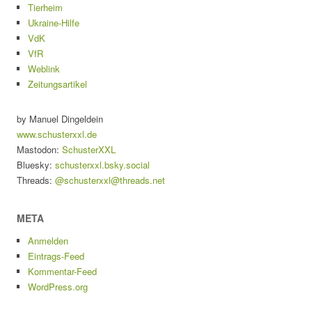
Tierheim
Ukraine-Hilfe
VdK
VfR
Weblink
Zeitungsartikel
by Manuel Dingeldein
www.schusterxxl.de
Mastodon:
SchusterXXL
Bluesky:
schusterxxl.bsky.social
Threads:
@schusterxxl@threads.net
META
Anmelden
Eintrags-Feed
Kommentar-Feed
WordPress.org