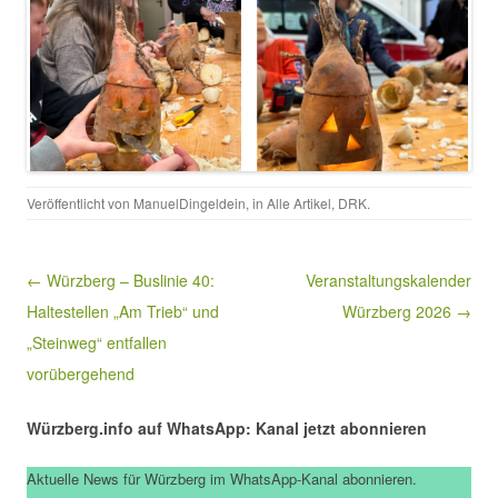
Veröffentlicht von
ManuelDingeldein
, in
Alle Artikel
,
DRK
.
Beitragsnavigation
← Würzberg – Buslinie 40:
Veranstaltungskalender
Haltestellen „Am Trieb“ und
Würzberg 2026 →
„Steinweg“ entfallen
vorübergehend
Würzberg.info auf WhatsApp: Kanal jetzt abonnieren
Aktuelle News für Würzberg im WhatsApp-Kanal abonnieren.