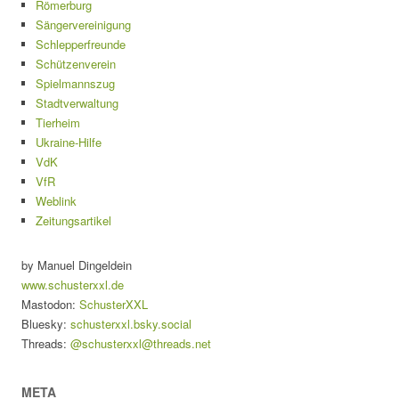
Römerburg
Sängervereinigung
Schlepperfreunde
Schützenverein
Spielmannszug
Stadtverwaltung
Tierheim
Ukraine-Hilfe
VdK
VfR
Weblink
Zeitungsartikel
by Manuel Dingeldein
www.schusterxxl.de
Mastodon:
SchusterXXL
Bluesky:
schusterxxl.bsky.social
Threads:
@schusterxxl@threads.net
META