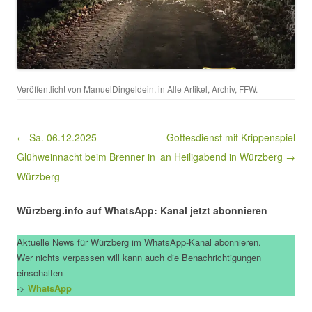
Veröffentlicht von
ManuelDingeldein
, in
Alle Artikel
,
Archiv
,
FFW
.
Beitragsnavigation
← Sa. 06.12.2025 –
Gottesdienst mit Krippenspiel
Glühweinnacht beim Brenner in
an Heiligabend in Würzberg →
Würzberg
Würzberg.info auf WhatsApp: Kanal jetzt abonnieren
Aktuelle News für Würzberg im WhatsApp-Kanal abonnieren.
Wer nichts verpassen will kann auch die Benachrichtigungen
einschalten
->
WhatsApp