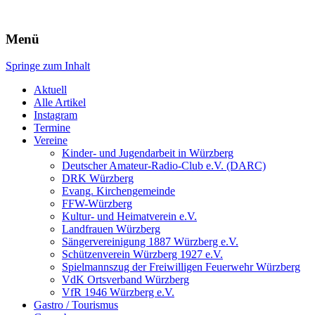
Würzberg.info
Menü
Springe zum Inhalt
Suchen
nach:
Aktuell
Alle Artikel
Instagram
Termine
Vereine
Kinder- und Jugendarbeit in Würzberg
Deutscher Amateur-Radio-Club e.V. (DARC)
DRK Würzberg
Evang. Kirchengemeinde
FFW-Würzberg
Kultur- und Heimatverein e.V.
Landfrauen Würzberg
Sängervereinigung 1887 Würzberg e.V.
Schützenverein Würzberg 1927 e.V.
Spielmannszug der Freiwilligen Feuerwehr Würzberg
VdK Ortsverband Würzberg
VfR 1946 Würzberg e.V.
Gastro / Tourismus