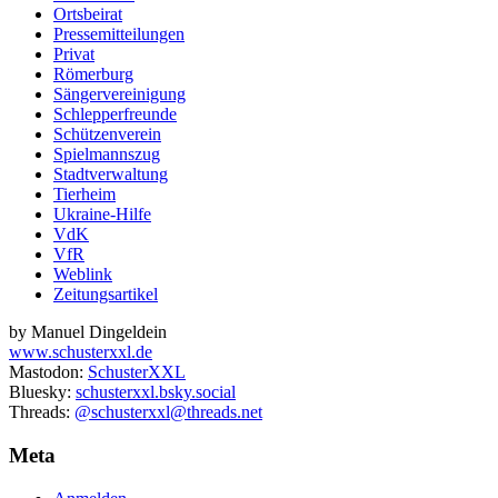
Ortsbeirat
Pressemitteilungen
Privat
Römerburg
Sängervereinigung
Schlepperfreunde
Schützenverein
Spielmannszug
Stadtverwaltung
Tierheim
Ukraine-Hilfe
VdK
VfR
Weblink
Zeitungsartikel
by Manuel Dingeldein
www.schusterxxl.de
Mastodon:
SchusterXXL
Bluesky:
schusterxxl.bsky.social
Threads:
@schusterxxl@threads.net
Meta