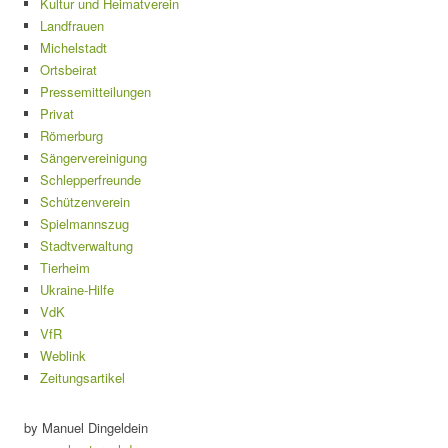
Kultur und Heimatverein
Landfrauen
Michelstadt
Ortsbeirat
Pressemitteilungen
Privat
Römerburg
Sängervereinigung
Schlepperfreunde
Schützenverein
Spielmannszug
Stadtverwaltung
Tierheim
Ukraine-Hilfe
VdK
VfR
Weblink
Zeitungsartikel
by Manuel Dingeldein