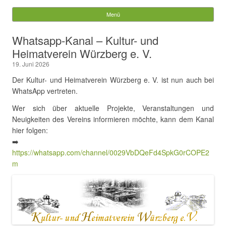
Würzberg.info
Menü
Springe zum Inhalt
Suchen
Whatsapp-Kanal – Kultur- und
nach:
Heimatverein Würzberg e. V.
19. Juni 2026
Der Kultur- und Heimatverein Würzberg e. V. ist nun auch bei
WhatsApp vertreten.
Wer sich über aktuelle Projekte, Veranstaltungen und
Neuigkeiten des Vereins informieren möchte, kann dem Kanal
hier folgen:
➡️
https://whatsapp.com/channel/0029VbDQeFd4SpkG0rCOPE2
m