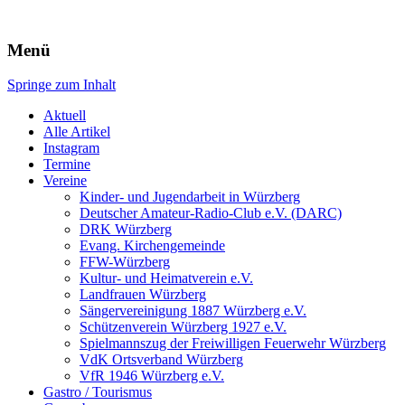
Würzberg.info
Menü
Springe zum Inhalt
Suchen
nach:
Aktuell
Alle Artikel
Instagram
Termine
Vereine
Kinder- und Jugendarbeit in Würzberg
Deutscher Amateur-Radio-Club e.V. (DARC)
DRK Würzberg
Evang. Kirchengemeinde
FFW-Würzberg
Kultur- und Heimatverein e.V.
Landfrauen Würzberg
Sängervereinigung 1887 Würzberg e.V.
Schützenverein Würzberg 1927 e.V.
Spielmannszug der Freiwilligen Feuerwehr Würzberg
VdK Ortsverband Würzberg
VfR 1946 Würzberg e.V.
Gastro / Tourismus