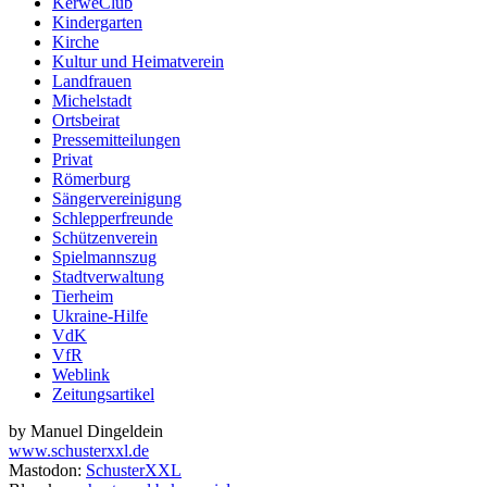
KerweClub
Kindergarten
Kirche
Kultur und Heimatverein
Landfrauen
Michelstadt
Ortsbeirat
Pressemitteilungen
Privat
Römerburg
Sängervereinigung
Schlepperfreunde
Schützenverein
Spielmannszug
Stadtverwaltung
Tierheim
Ukraine-Hilfe
VdK
VfR
Weblink
Zeitungsartikel
by Manuel Dingeldein
www.schusterxxl.de
Mastodon:
SchusterXXL