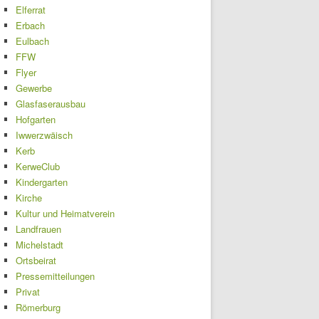
Elferrat
Erbach
Eulbach
FFW
Flyer
Gewerbe
Glasfaserausbau
Hofgarten
Iwwerzwäisch
Kerb
KerweClub
Kindergarten
Kirche
Kultur und Heimatverein
Landfrauen
Michelstadt
Ortsbeirat
Pressemitteilungen
Privat
Römerburg