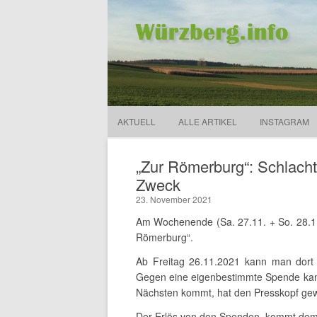
Würzberg.info
Suchen
nach:
AKTUELL
ALLE ARTIKEL
INSTAGRAM
„Zur Römerburg“: Schlacht
Zweck
23. November 2021
Am Wochenende (Sa. 27.11. + So. 28.11.
Römerburg“.
Ab Freitag 26.11.2021 kann man dort
Gegen eine eigenbestimmte Spende ka
Nächsten kommt, hat den Presskopf ge
Der Erlös von den Spenden, kommt dem K