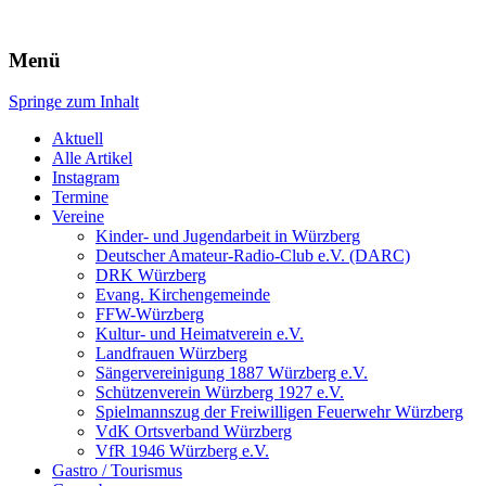
Würzberg.info
Menü
Springe zum Inhalt
Suchen
nach:
Aktuell
Alle Artikel
Instagram
Termine
Vereine
Kinder- und Jugendarbeit in Würzberg
Deutscher Amateur-Radio-Club e.V. (DARC)
DRK Würzberg
Evang. Kirchengemeinde
FFW-Würzberg
Kultur- und Heimatverein e.V.
Landfrauen Würzberg
Sängervereinigung 1887 Würzberg e.V.
Schützenverein Würzberg 1927 e.V.
Spielmannszug der Freiwilligen Feuerwehr Würzberg
VdK Ortsverband Würzberg
VfR 1946 Würzberg e.V.
Gastro / Tourismus