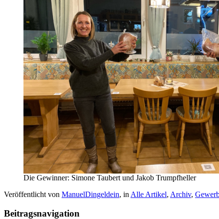
Die Gewinner: Simone Taubert und Jakob Trumpfheller
Veröffentlicht von
ManuelDingeldein
, in
Alle Artikel
,
Archiv
,
Gewer
Beitragsnavigation