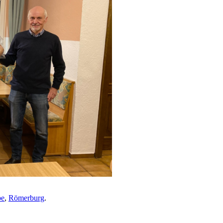
be
,
Römerburg
.